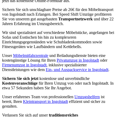
jetzt das kostenlose Online-Formular aus.
Sichern Sie sich unschlagbare Preise ab 26€ für den Möbeltransport
von Ingolstadt nach Erlangen. Bei Speed Shift Umzüge profitieren
Sie von unserem gut ausgebauten
Transportnetzwerk
und über 22
Jahren Erfahrung im Umzugsbereich.
Wir sind spezialisiert auf verschiedene Möbelstücke, angefangen bei
Sofas und Esstischen bis hin zu komplexeren
Einrichtungsgegenständen wie Schubladenkommoden sowie
Fitnessgeräten wie Laufbändern und Kettlebells.
Unser
Möbelmitfahrzentrale
und Beiladungsdienste bieten eine
kostengünstige Lösung für Ihren
Privatumzug in Ingolstadt
oder
Firmenumzug in Ingolstadt
, inklusive spezialisierter
Dienstleistungen wie dem
Ein- und Auspackservice in Ingolstadt
.
Sichern Sie sich jetzt
kostenlose und unverbindliche
Kostenvoranschläge
für Ihren Umzug von oder nach Ingolstadt. In
etwa 57 Sekunden haben Sie Ihr Angebot.
Unser erfahrenes Team von professionellen
Umzugshelfern
ist
bereit, Ihren
Kleintransport in Ingolstadt
effizient und sicher zu
gestalten.
Verlassen Sie sich auf unser
traditionsreiches