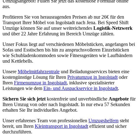
Umzugsangebot! Füllen Sie jetzt das kostenlose Formular online
aus.
Profitieren Sie von herausragenden Preisen ab nur 26€ für den
Transport Ihrer Möbel von Ingolstadt nach Jena. Bei Speed Shift
Umzüge können Sie auf unser weitreichendes
Logistik-Netzwerk
und über 22 Jahre Erfahrung im Bereich Umzüge zählen.
Unser Fokus liegt auf verschiedenen Möbelstücken, angefangen bei
Sofas und Esstischen bis hin zu anspruchsvolleren Einzelstücken
wie Schubladenkommoden sowie Fitnessgeräten wie Laufbändern
und Kettlebells.
Unsere
Möbelmitfahrzentrale
und Beiladungsservices bieten eine
kostengünstige Lösung für Ihren
Privatumzug in Ingolstadt
oder
Ihren
Firmenumzug in Ingolstadt
, inklusive spezialisierter
Leistungen wie dem
Ein- und Auspackservice in Ingolstadt
.
Sichern Sie sich jetzt
kostenfreie und unverbindliche
Angebote
für
Ihren Umzug von oder nach Ingolstadt. In nur etwa 57 Sekunden
erhalten Sie Ihr individuelles Angebot.
Unser erfahrenes Team von professionellen
Umzugshelfern
steht
bereit, um Ihren
Kleintransport in Ingolstadt
effizient und sicher
durchzuführen.