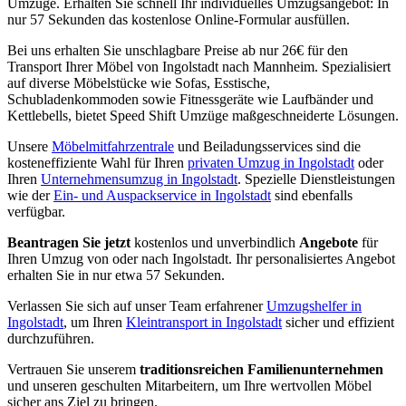
Umzüge. Erhalten Sie schnell Ihr individuelles Umzugsangebot: In
nur 57 Sekunden das kostenlose Online-Formular ausfüllen.
Bei uns erhalten Sie unschlagbare Preise ab nur 26€ für den
Transport Ihrer Möbel von Ingolstadt nach Mannheim. Spezialisiert
auf diverse Möbelstücke wie Sofas, Esstische,
Schubladenkommoden sowie Fitnessgeräte wie Laufbänder und
Kettlebells, bietet Speed Shift Umzüge maßgeschneiderte Lösungen.
Unsere
Möbelmitfahrzentrale
und Beiladungsservices sind die
kosteneffiziente Wahl für Ihren
privaten Umzug in Ingolstadt
oder
Ihren
Unternehmensumzug in Ingolstadt
. Spezielle Dienstleistungen
wie der
Ein- und Auspackservice in Ingolstadt
sind ebenfalls
verfügbar.
Beantragen Sie jetzt
kostenlos und unverbindlich
Angebote
für
Ihren Umzug von oder nach Ingolstadt. Ihr personalisiertes Angebot
erhalten Sie in nur etwa 57 Sekunden.
Verlassen Sie sich auf unser Team erfahrener
Umzugshelfer in
Ingolstadt
, um Ihren
Kleintransport in Ingolstadt
sicher und effizient
durchzuführen.
Vertrauen Sie unserem
traditionsreichen Familienunternehmen
und unseren geschulten Mitarbeitern, um Ihre wertvollen Möbel
sicher ans Ziel zu bringen.