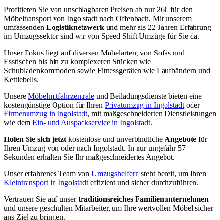
Profitieren Sie von unschlagbaren Preisen ab nur 26€ für den
Möbeltransport von Ingolstadt nach Offenbach. Mit unserem
umfassenden
Logistiknetzwerk
und mehr als 22 Jahren Erfahrung
im Umzugssektor sind wir von Speed Shift Umzüge für Sie da.
Unser Fokus liegt auf diversen Möbelarten, von Sofas und
Esstischen bis hin zu komplexeren Stücken wie
Schubladenkommoden sowie Fitnessgeräten wie Laufbändern und
Kettlebells.
Unsere
Möbelmitfahrzentrale
und Beiladungsdienste bieten eine
kostengünstige Option für Ihren
Privatumzug in Ingolstadt
oder
Firmenumzug in Ingolstadt
, mit maßgeschneiderten Dienstleistungen
wie dem
Ein- und Auspackservice in Ingolstadt
.
Holen Sie sich jetzt
kostenlose und unverbindliche
Angebote
für
Ihren Umzug von oder nach Ingolstadt. In nur ungefähr 57
Sekunden erhalten Sie Ihr maßgeschneidertes Angebot.
Unser erfahrenes Team von
Umzugshelfern
steht bereit, um Ihren
Kleintransport in Ingolstadt
effizient und sicher durchzuführen.
Vertrauen Sie auf unser
traditionsreiches Familienunternehmen
und unsere geschulten Mitarbeiter, um Ihre wertvollen Möbel sicher
ans Ziel zu bringen.