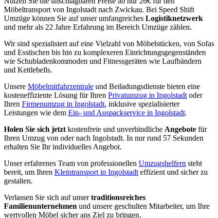
Nutzen Sie die unschlagbaren Preise ab nur 26€ für den
Möbeltransport von Ingolstadt nach Zwickau. Bei Speed Shift
Umzüge können Sie auf unser umfangreiches
Logistiknetzwerk
und mehr als 22 Jahre Erfahrung im Bereich Umzüge zählen.
Wir sind spezialisiert auf eine Vielzahl von Möbelstücken, von Sofas
und Esstischen bis hin zu komplexeren Einrichtungsgegenständen
wie Schubladenkommoden und Fitnessgeräten wie Laufbändern
und Kettlebells.
Unsere
Möbelmitfahrzentrale
und Beiladungsdienste bieten eine
kosteneffiziente Lösung für Ihren
Privatumzug in Ingolstadt
oder
Ihren
Firmenumzug in Ingolstadt
, inklusive spezialisierter
Leistungen wie dem
Ein- und Auspackservice in Ingolstadt
.
Holen Sie sich jetzt
kostenfreie und unverbindliche
Angebote
für
Ihren Umzug von oder nach Ingolstadt. In nur rund 57 Sekunden
erhalten Sie Ihr individuelles Angebot.
Unser erfahrenes Team von professionellen
Umzugshelfern
steht
bereit, um Ihren
Kleintransport in Ingolstadt
effizient und sicher zu
gestalten.
Verlassen Sie sich auf unser
traditionsreiches
Familienunternehmen
und unsere geschulten Mitarbeiter, um Ihre
wertvollen Möbel sicher ans Ziel zu bringen.